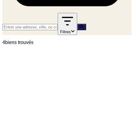
Filtres
4
bien
s
trouvé
s
vente
CLICHY - Appartement 3 pièce(s) 57 m2