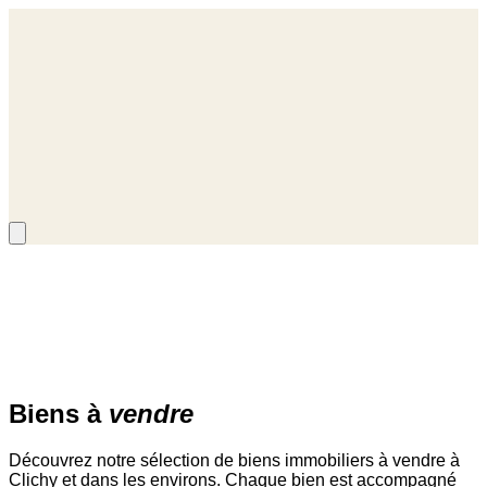
i sommes-nous
Qui sommes-nous
nous trouver
Où nous trouver
ualités
Actualités
Accueil
/
Biens
/
Vente
Biens à
vendre
Découvrez notre sélection de biens immobiliers à vendre à
Clichy et dans les environs. Chaque bien est accompagné