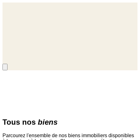
i sommes-nous
Qui sommes-nous
nous trouver
Où nous trouver
ualités
Actualités
Accueil
/
Biens
Tous nos
biens
Parcourez l'ensemble de nos biens immobiliers disponibles