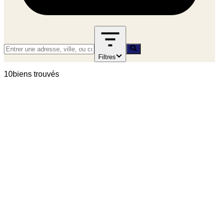
Filtres
10
bien
s
trouvé
s
location
A LOUER - 2 PIECES MEUBLE AVEC BALCON -
RUE CASTERES 92110 CLICHY