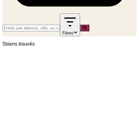
Filtres
5
bien
s
trouvé
s
location
A LOUER - 2 PIECES MEUBLE AVEC BALCON -
RUE CASTERES 92110 CLICHY