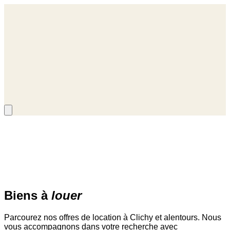
i sommes-nous
Qui sommes-nous
nous trouver
Où nous trouver
ualités
Actualités
Accueil
/
Biens
/
Location
Biens à
louer
Parcourez nos offres de location à Clichy et alentours. Nous
vous accompagnons dans votre recherche avec