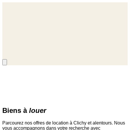
i sommes-nous
Qui sommes-nous
nous trouver
Où nous trouver
ualités
Actualités
Accueil
/
Biens
/
Location
Biens à
louer
Parcourez nos offres de location à Clichy et alentours. Nous
vous accompagnons dans votre recherche avec