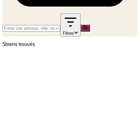
Filtres
5
bien
s
trouvé
s
location
A LOUER - 2 PIECES MEUBLE AVEC BALCON -
RUE CASTERES 92110 CLICHY